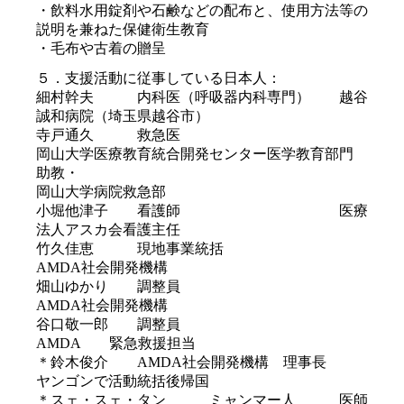
・飲料水用錠剤や石鹸などの配布と、使用方法等の
説明を兼ねた保健衛生教育
・毛布や古着の贈呈
５．支援活動に従事している日本人：
細村幹夫 内科医（呼吸器内科専門） 越谷
誠和病院（埼玉県越谷市）
寺戸通久 救急医
岡山大学医療教育統合開発センター医学教育部門
助教・
岡山大学病院救急部
小堀他津子 看護師 医療
法人アスカ会看護主任
竹久佳恵 現地事業統括
AMDA社会開発機構
畑山ゆかり 調整員
AMDA社会開発機構
谷口敬一郎 調整員
AMDA 緊急救援担当
＊鈴木俊介 AMDA社会開発機構 理事長
ヤンゴンで活動統括後帰国
＊スェ・スェ・タン ミャンマー人 医師