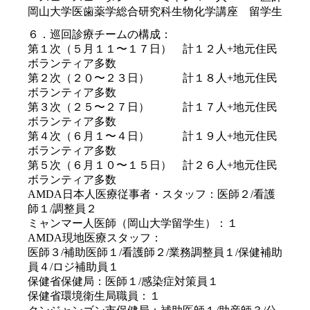
岡山大学医歯薬学総合研究科生物化学講座 留学生
６．巡回診療チームの構成：
第１次（５月１１〜１７日） 計１２人+地元住民
ボランティア多数
第２次（２０〜２３日） 計１８人+地元住民
ボランティア多数
第３次（２５〜２７日） 計１７人+地元住民
ボランティア多数
第４次（６月１〜４日） 計１９人+地元住民
ボランティア多数
第５次（６月１０〜１５日） 計２６人+地元住民
ボランティア多数
AMDA日本人医療従事者・スタッフ：医師２/看護
師１/調整員２
ミャンマー人医師（岡山大学留学生）：１
AMDA現地医療スタッフ：
医師３/補助医師１/看護師２/業務調整員１/保健補助
員４/ロジ補助員１
保健省保健局：医師１/感染症対策員１
保健省環境衛生局職員：１