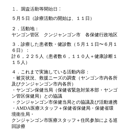
１．調査活動等開始日：
５月５日（診療活動の開始は、１１日）
２．活動地：
ヤンゴン管区 クンジャンゴン市 各保健行政地区
３．診療した患者数・健診数（５月１１日〜６月１
６日）：
計６，２２５人（患者数６，１１０人＋健康診断１
１５人）
４．これまで実施している活動内容：
・被災状況、救援ニーズの調査（ヤンゴン市内各所
及びクンジャンゴン市内各所）
・ヤンゴン保健当局（保健省緊急対策本部・ヤンゴ
ン管区保健局）との協議
・クンジャンゴン市保健当局との協議及び活動連携
・AMDA医療スタッフ＋保健省保健局・保健省環
境衛生局・
クンジャンゴン市医療スタッフ＋住民参加による巡
回診療