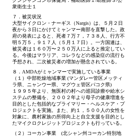
クンジャンゴン市保健局：補助医師１/助産師３/公
衆衛生士１
７．被災状況
大型サイクロン・ナーギス（Nargis）は、５月２日
夜から３日にかけてミャンマー南部を直撃した。政
府の発表によると、死者７万７，７３８人、行方不
明５万５，９１７人（５月１７日）。一方国連は、
被災者は１６０万〜２５０万人に上ると推定してい
る。今後はマラリア、コレラなどの感染症の流行も
予想され、二次被災者の増加が懸念されている。
８．AMDAがミャンマーで実施している事業
（１）中部乾燥地域事業 (マンダレー管区メッティ
ラ県、ニャンウー県、マグウェ管区パコク県)
１９９５年より、無医村の村への巡回診療や給水シ
ステムの整備を、２００２年より母子の健康増進を
目的とした包括的なプライマリー・ヘルスケア・プ
ロジェクトを実施。また、約１，５００人の女性を
対象に、農村家族の所得向上と自立支援を目的とし
たマイクロクレジットプロジェクトも行っている。
（２）コーカン事業 (北シャン州コーカン特別地