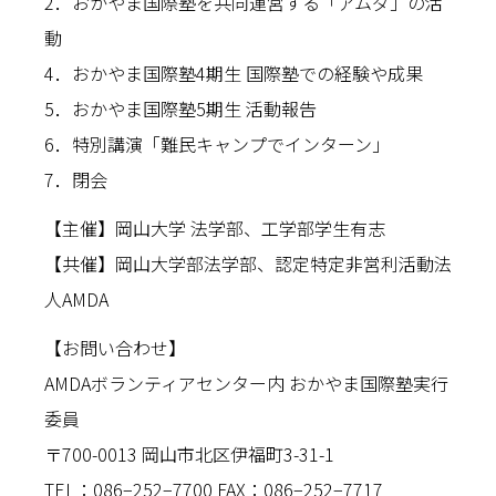
2．おかやま国際塾を共同運営する「アムダ」の活
動
4．おかやま国際塾4期生 国際塾での経験や成果
5．おかやま国際塾5期生 活動報告
6．特別講演「難民キャンプでインターン」
7．閉会
【主催】岡山大学 法学部、工学部学生有志
【共催】岡山大学部法学部、認定特定非営利活動法
人AMDA
【お問い合わせ】
AMDAボランティアセンター内 おかやま国際塾実行
委員
〒700-0013 岡山市北区伊福町3-31-1
TEL：086−252−7700 FAX：086−252−7717