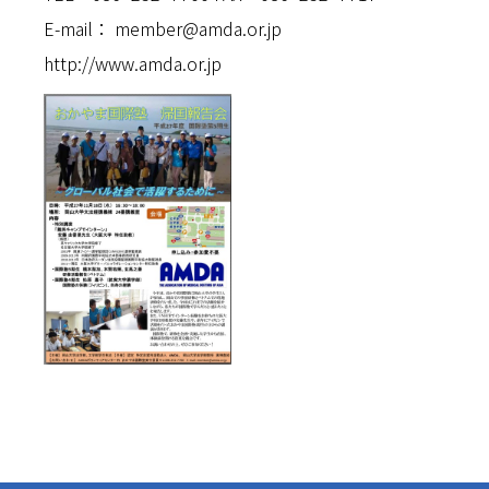
E-mail：
member@amda.or.jp
http://www.amda.or.jp