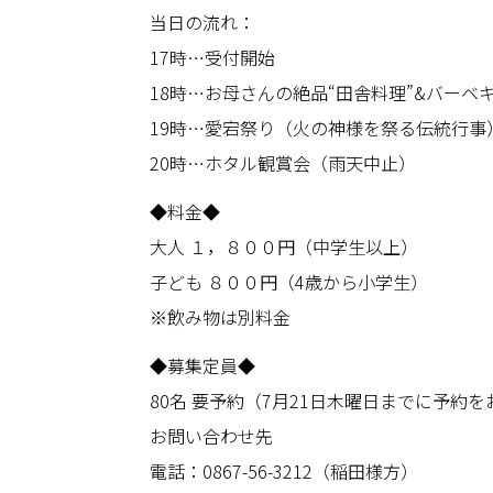
当日の流れ：
17時…受付開始
18時…お母さんの絶品“田舎料理”&バーベ
19時…愛宕祭り（火の神様を祭る伝統行事
20時…ホタル観賞会（雨天中止）
◆料金◆
大人 １，８００円（中学生以上）
子ども ８００円（4歳から小学生）
※飲み物は別料金
◆募集定員◆
80名 要予約（7月21日木曜日までに予約
お問い合わせ先
電話：0867-56-3212（稲田様方）