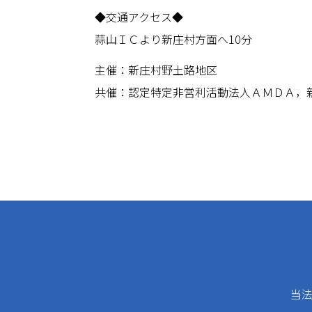
◆交通アクセス◆
蒜山ＩＣより新庄村方面へ10分
主催：新庄村野土路地区
共催：認定特定非営利活動法人ＡＭＤＡ，
当