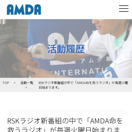
tog
活動履歴
TOP
活動一覧
RSKラジオ新番組の中で「AMDA命を救うラジオ」が毎週火曜
日始まります。
RSKラジオ新番組の中で「AMDA命を
救うラジオ」が毎週火曜日始まりま