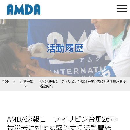
tog
活動履歴
TOP
活動一覧
AMDA速報１ フィリピン台風26号被災者に対する緊急支援
活動開始
AMDA速報１ フィリピン台風26号
被災者に対する緊急支援活動開始