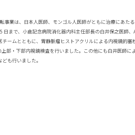
術移転事業は、日本人医師、モンゴル人医師がともに治療にあた
0 月5 日まで、小倉記念病院消化器内科主任部長の白井保之医師、
ームとともに、胃静脈瘤ヒストアクリルによる内視鏡的塞栓療法3 
 名の上部・下部内視鏡検査を行いました。この他にも白井医師
なども行いました。