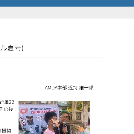
ル夏号)
AMDA本部 近持 雄一郎
台風22
その後
救援物