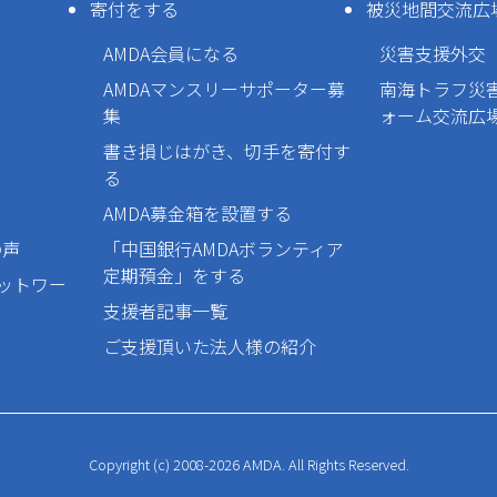
寄付をする
被災地間交流広
AMDA会員になる
災害支援外交
AMDAマンスリーサポーター募
南海トラフ災
集
ォーム交流広
書き損じはがき、切手を寄付す
る
AMDA募金箱を設置する
の声
「中国銀行AMDAボランティア
定期預金」をする
ネットワー
支援者記事一覧
ご支援頂いた法人様の紹介
Copyright (c) 2008-2026 AMDA. All Rights Reserved.