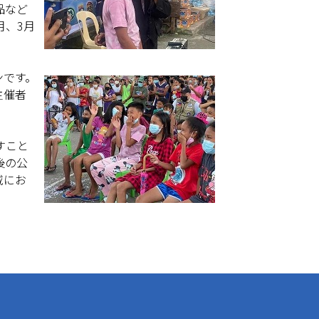
品など
月、3月
ガンです。
主催者
すこと
後の公
域にお