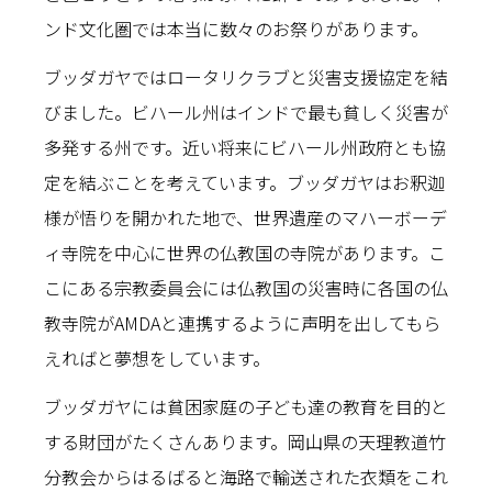
ンド文化圏では本当に数々のお祭りがあります。
ブッダガヤではロータリクラブと災害支援協定を結
びました。ビハール州はインドで最も貧しく災害が
多発する州です。近い将来にビハール州政府とも協
定を結ぶことを考えています。ブッダガヤはお釈迦
様が悟りを開かれた地で、世界遺産のマハーボーデ
ィ寺院を中心に世界の仏教国の寺院があります。こ
こにある宗教委員会には仏教国の災害時に各国の仏
教寺院がAMDAと連携するように声明を出してもら
えればと夢想をしています。
ブッダガヤには貧困家庭の子ども達の教育を目的と
する財団がたくさんあります。岡山県の天理教道竹
分教会からはるばると海路で輸送された衣類をこれ