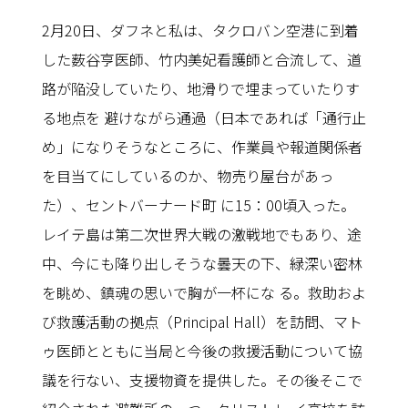
2月20日、ダフネと私は、タクロバン空港に到着
した薮谷亨医師、竹内美妃看護師と合流して、道
路が陥没していたり、地滑りで埋まっていたりす
る地点を 避けながら通過（日本であれば「通行止
め」になりそうなところに、作業員や報道関係者
を目当てにしているのか、物売り屋台があっ
た）、セントバーナード町 に15：00頃入った。
レイテ島は第二次世界大戦の激戦地でもあり、途
中、今にも降り出しそうな曇天の下、緑深い密林
を眺め、鎮魂の思いで胸が一杯にな る。救助およ
び救護活動の拠点（Principal Hall）を訪問、マト
ゥ医師とともに当局と今後の救援活動について協
議を行ない、支援物資を提供した。その後そこで