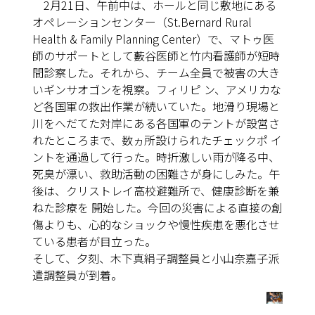
2月21日、午前中は、ホールと同じ敷地にある
オペレーションセンター（St.Bernard Rural
Health & Family Planning Center）で、マトゥ医
師のサポートとして藪谷医師と竹内看護師が短時
間診察した。それから、チーム全員で被害の大き
いギンサオゴンを視察。フィリピ ン、アメリカな
ど各国軍の救出作業が続いていた。地滑り現場と
川をへだてた対岸にある各国軍のテントが設営さ
れたところまで、数ヵ所設けられたチェックポ イ
ントを通過して行った。時折激しい雨が降る中、
死臭が漂い、救助活動の困難さが身にしみた。午
後は、クリストレイ高校避難所で、健康診断を兼
ねた診療を 開始した。今回の災害による直接の創
傷よりも、心的なショックや慢性疾患を悪化させ
ている患者が目立った。
そして、夕刻、木下真絹子調整員と小山奈嘉子派
遣調整員が到着。