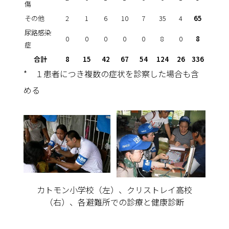
傷
その他
2
1
6
10
7
35
4
65
尿路感染
0
0
0
0
0
8
0
8
症
合計
8
15
42
67
54
124
26
336
* １患者につき複数の症状を診察した場合も含
める
カトモン小学校（左）、クリストレイ高校
（右）、各避難所での診療と健康診断