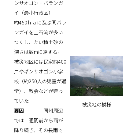
ンサオゴン・バランガ
イ（最小行政区）
約450ｈａに及ぶ同バラ
ンガイを土石流が多い
つくし、たい積土砂の
深さは数mに達する。
被災地区には民家約400
戸やギンサオゴン小学
校（約250人の児童が通
学）、教会などが建っ
ていた
被災地の模様
要因
：同州周辺
では二週間前から雨が
降り続き、その長雨で