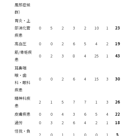
風邪症候
群）
胃炎・上
部消化管
0
5
2
3
2
10
1
23
疾患
高血圧
0
0
2
6
5
4
2
19
筋/骨格疾
0
2
3
8
4
25
1
43
患
耳鼻咽
喉・歯
0
0
2
6
4
15
3
30
科・眼科
疾患
精神科疾
2
1
5
7
7
1
3
26
患
皮膚疾患
0
0
4
3
6
5
4
22
過労
0
3
2
6
4
2
1
18
怪我・負
2
0
1
1
0
0
1
5