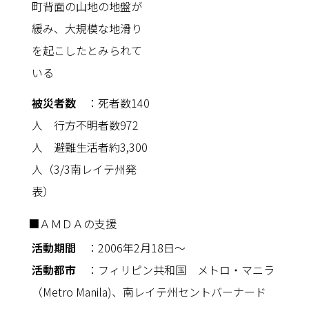
町背面の山地の地盤が
緩み、大規模な地滑り
を起こしたとみられて
いる
被災者数
：死者数140
人 行方不明者数972
人 避難生活者約3,300
人（3/3南レイテ州発
表）
■ＡＭＤＡの支援
活動期間
：2006年2月18日〜
活動都市
：フィリピン共和国 メトロ・マニラ
（Metro Manila)、南レイテ州セントバーナード