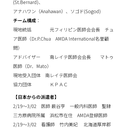
(St.Bernard)、
アナハワン（Anahawan）、ソゴド(Sogod)
チーム構成
：
現地統括 元フィリピン医師会会長 チュ
ア医師（Dr.P.Chua AMDA International名誉顧
問）
アドバイザー 南レイテ医師会会長 マトゥ
医師（Dr．Mato）
現地受入団体 南レイテ医師会
協力団体 ＫＰＡＣ
【日本からの派遣者】
2/19〜3/02 医師 薮谷亨 一般内科医師 聖隷
三方原病院所属 浜松市在住 AMDA登録医師
2/19〜3/02 看護師 竹内美妃 北海道厚岸郡