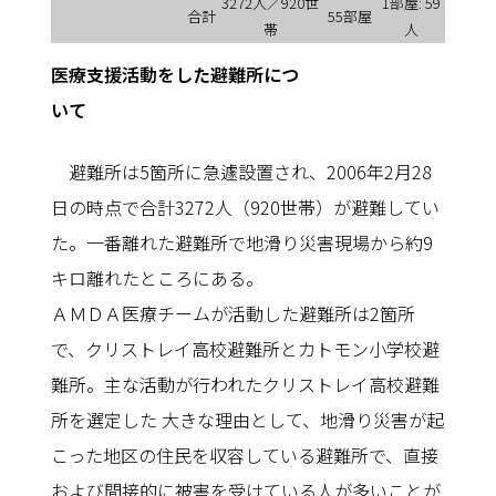
3272人／920世
1部屋: 59
合計
55部屋
帯
人
医療支援活動をした避難所につ
いて
避難所は5箇所に急遽設置され、2006年2月28
日の時点で合計3272人（920世帯）が避難してい
た。一番離れた避難所で地滑り災害現場から約9
キロ離れたところにある。
ＡＭＤＡ医療チームが活動した避難所は2箇所
で、クリストレイ高校避難所とカトモン小学校避
難所。主な活動が行われたクリストレイ高校避難
所を選定した 大きな理由として、地滑り災害が起
こった地区の住民を収容している避難所で、直接
および間接的に被害を受けている人が多いことが