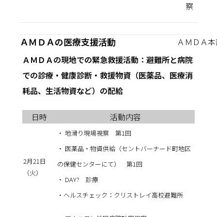
察
ＡＭＤＡの医療支援活動
ＡＭＤＡ本
ＡＭＤＡの現地での緊急救援活動：避難所と病院
での診療・健康診断・救援物資（医薬品、医療消
耗品、生活物資など）の配給
日時
活動内容
・ 地滑り現場視察 第1回
・ 医薬品・物資供給（セントバーナード町地区
2月21日
の保健センターにて） 第1回
（火）
・ DAY? 診療
・ヘルスチェック：クリストレイ高校避難所