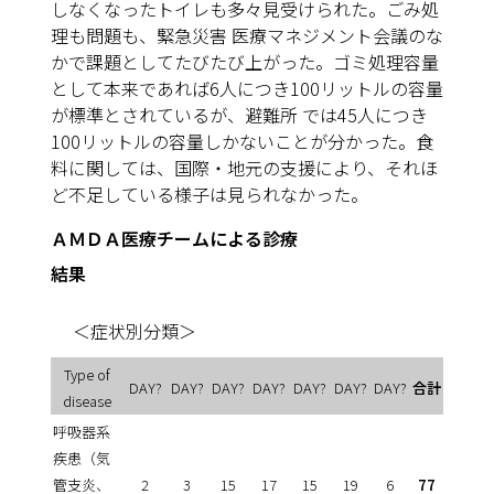
しなくなったトイレも多々見受けられた。ごみ処
理も問題も、緊急災害 医療マネジメント会議のな
かで課題としてたびたび上がった。ゴミ処理容量
として本来であれば6人につき100リットルの容量
が標準とされているが、避難所 では45人につき
100リットルの容量しかないことが分かった。食
料に関しては、国際・地元の支援により、それほ
ど不足している様子は見られなかった。
ＡＭＤＡ医療チームによる診療
結果
＜症状別分類＞
Type of
DAY?
DAY?
DAY?
DAY?
DAY?
DAY?
DAY?
合計
disease
呼吸器系
疾患（気
管支炎、
2
3
15
17
15
19
6
77