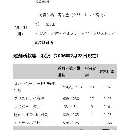
校避難所
・ 物資供給・寄付金（クリストレイ高校に
て） 第3回
2月27日
・ DAY? 診療・ヘルスチェック：クリストレイ
（月）
高校避難所
避難所収容 状況（2006年2月28日現在）
避難人数／世
収容部
収容比率
帯数
屋
セントバーナード中央小
1384人／318
20
1: 69
学校
クリストレイ高校
639／280
17
1: 38
ＵＣＣＰ 教会
384／94
6
1: 64
Iglesia Ni Cristo 教会
339／105
4
1: 85
カトモン小学校
526／123
8
1: 66