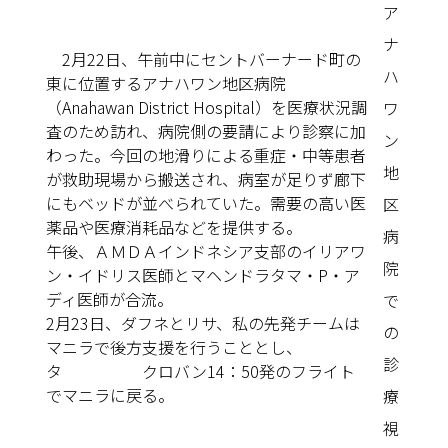
ア
ナ
2月22日、午前中にセントバーナード町の
ハ
東に位置するアナハワン地区病院
（Anahawan District Hospital）を医療状況調
ワ
査のため訪れ、病院側の要請により診察に加
ン
わった。今回の地滑りによる重症・中等患者
地
が救助現場から搬送され、病室が足りず廊下
にもベッドが並べられていた。需要の高い医
区
薬品や医療消耗品などを提供する。
病
午後、ＡＭＤＡインドネシア支部のイリアワ
院
ン・イドリス医師とマヘンドラタマ・P・ア
ディ医師が合流。
で
2月23日、ダフネとリサ、私の先発チームは
の
マニラで後方支援を行うこととし、
診
タ クロバン14：50発のフライト
でマニラに戻る。
療
視