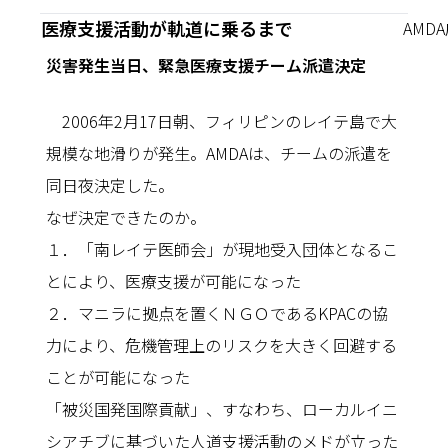
医療支援活動が軌道に乗るまで
AMD
災害発生当日、緊急医療支援チーム派遣決定
2006年2月17日朝、フィリピンのレイテ島で大
規模な地滑りが発生。AMDAは、チームの派遣を
同日夜決定した。
なぜ決定できたのか。
１．「南レイテ医師会」が現地受入団体となるこ
とにより、医療支援が可能になった
２．マニラに拠点を置くＮＧＯであるKPACの協
力により、危機管理上のリスクを大きく回避する
ことが可能になった
「被災国発国際貢献」、すなわち、ローカルイニ
シアチブに基づいた人道支援活動のメドが立った