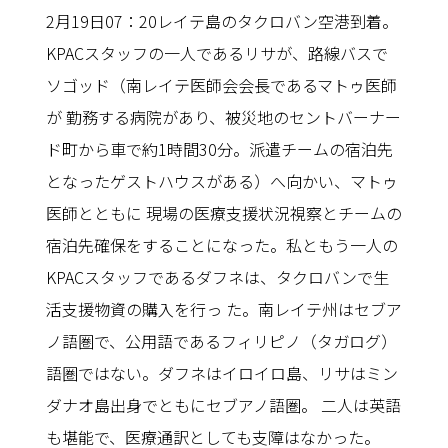
2月19日07：20レイテ島のタクロバン空港到着。
KPACスタッフの一人であるリサが、路線バスで
ソゴッド（南レイテ医師会会長であるマトゥ医師
が 勤務する病院があり、被災地のセントバーナー
ド町から車で約1時間30分。派遣チームの宿泊先
となったゲストハウスがある）へ向かい、マトゥ
医師とともに 現場の医療支援状況視察とチームの
宿泊先確保をすることになった。私ともう一人の
KPACスタッフであるダフネは、タクロバンで生
活支援物資の購入を行っ た。南レイテ州はセブア
ノ語圏で、公用語であるフィリピノ（タガログ）
語圏ではない。ダフネはイロイロ島、リサはミン
ダナオ島出身でともにセブアノ語圏。 二人は英語
も堪能で、医療通訳としても支障はなかった。