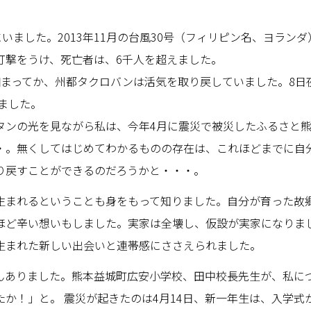
いました。2013年11月の台風30号（フィリピン名、ヨラン
打撃をうけ、死亡者は、6千人を超えました。
相まってか、州都タクロバンは活気を取り戻していました。8日
れました。
タンの光を見ながら私は、今年4月に震災で被災したふるさと
・。無くしてはじめてわかるものの存在は、これほどまでに自
り戻すことができるのだろうかと・・・。
生まれるということも身をもって知りました。自分が育った故
ほど辛い想いもしました。実家は全壊し、仮設が実家になりま
生まれた新しい出会いと連帯感にささえられました。
んありました。熊本益城町広安小学校、田中校長先生が、私に
か！」と。 震災が起きたのは4月14日、新一年生は、入学式