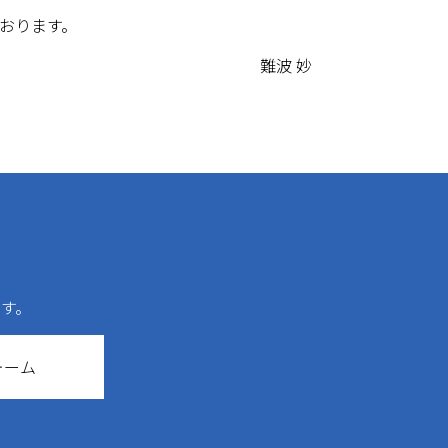
おります。
難波 妙
す。
ォーム