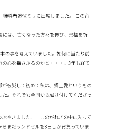
ダ）犠牲者追悼ミサに出席しました。 この台
夜には、亡くなった方々を偲び、冥福を祈
熊本の事を考えていました。如何に当たり前
分の心を揺さぶるのかと・・・。3年も経て
郷が被災して初めて私は、郷土愛というもの
した。それでも全国から駆け付けてくださっ
つぶやきました。「このがれきの中に入って
からまだランドセルを3日しか背負っていま