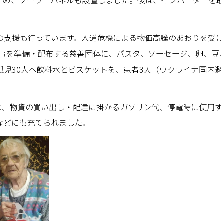
ため、ソーラーパネルも設置しました。後は、インバーターを
支援も行っています。人道危機による物価高騰のあおりを受
食事を準備・配布する慈善団体に、パスタ、ソーセージ、卵、
孤児30人へ飲料水とビスケットを、患者3人（ウクライナ国内
援は、物資の買い出し・配達に掛かるガソリン代、停電時に使用
などにも充てられました。