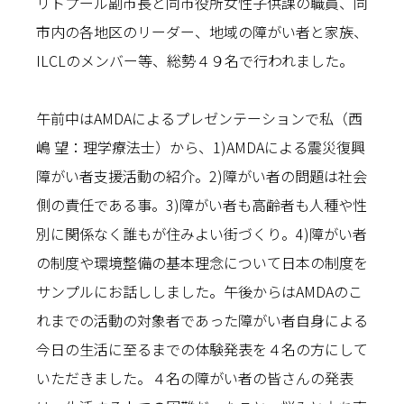
リトプール副市長と同市役所女性子供課の職員、同
市内の各地区のリーダー、地域の障がい者と家族、
ILCLのメンバー等、総勢４９名で行われました。
午前中はAMDAによるプレゼンテーションで私（西
嶋 望：理学療法士）から、1)AMDAによる震災復興
障がい者支援活動の紹介。2)障がい者の問題は社会
側の責任である事。3)障がい者も高齢者も人種や性
別に関係なく誰もが住みよい街づくり。4)障がい者
の制度や環境整備の基本理念について日本の制度を
サンプルにお話ししました。午後からはAMDAのこ
れまでの活動の対象者であった障がい者自身による
今日の生活に至るまでの体験発表を４名の方にして
いただきました。４名の障がい者の皆さんの発表