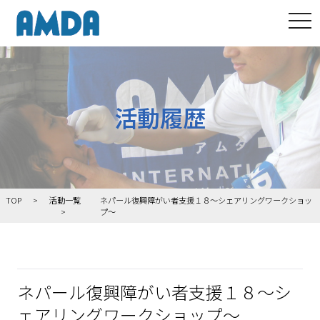
tog
活動履歴
TOP
活動一覧
ネパール復興障がい者支援１８～シェアリングワークショッ
プ～
ネパール復興障がい者支援１８～シ
ェアリングワークショップ～