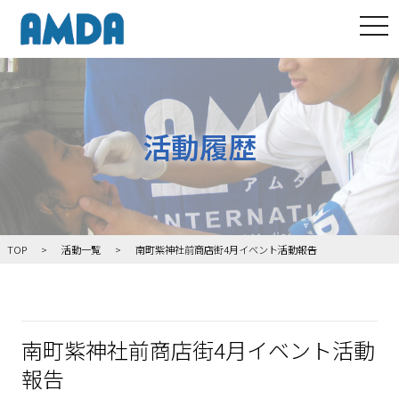
tog
活動履歴
TOP
活動一覧
南町紫神社前商店街4月イベント活動報告
南町紫神社前商店街4月イベント活動
報告