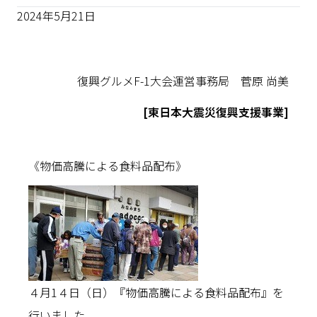
2024年5月21日
復興グルメF-1大会運営事務局 菅原 尚美
[東日本大震災復興支援事業]
《物価高騰による食料品配布》
４月1４日（日）『物価高騰による食料品配布』を
行いました。