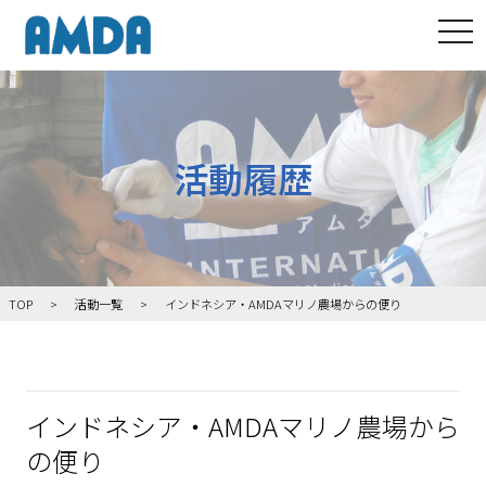
tog
活動履歴
TOP
活動一覧
インドネシア・AMDAマリノ農場からの便り
インドネシア・AMDAマリノ農場から
の便り