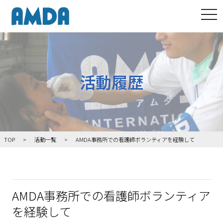
tog
活動履歴
TOP
活動一覧
AMDA事務所での看護師ボランティアを経験して
AMDA事務所での看護師ボランティア
を経験して