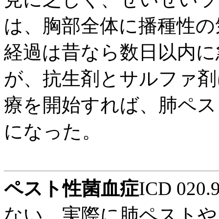
は、胸部全体に播種性の
経過は昔なら数日以内に
が、抗生剤とサルファ剤
療を開始すれば、肺ペス
になった。
ペスト性菌血症
ICD 0
ない。実際に肺ペストや腺