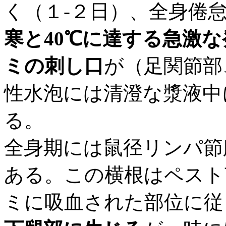
く（１-２日）、全身倦
寒と40℃に達する急激な
ミの刺し口
が（足関節部
性水泡には清澄な漿液中に
る。
全身期には鼠径リンパ節
ある。この横根はペスト
ミに吸血された部位に従