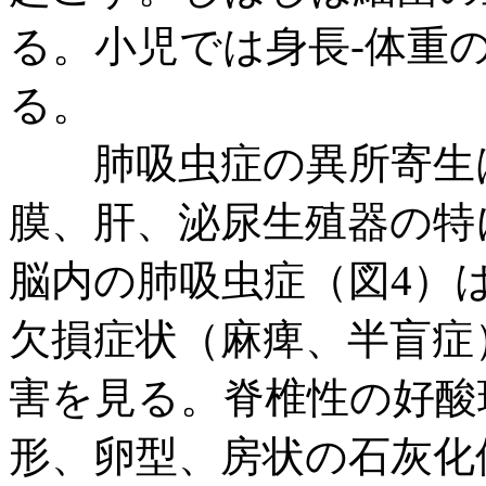
る。小児では身長-体重
る。
肺吸虫症の異所寄生は
膜、肝、泌尿生殖器の特
脳内の肺吸虫症（図4）
欠損症状（麻痺、半盲症
害を見る。脊椎性の好酸
形、卵型、房状の石灰化