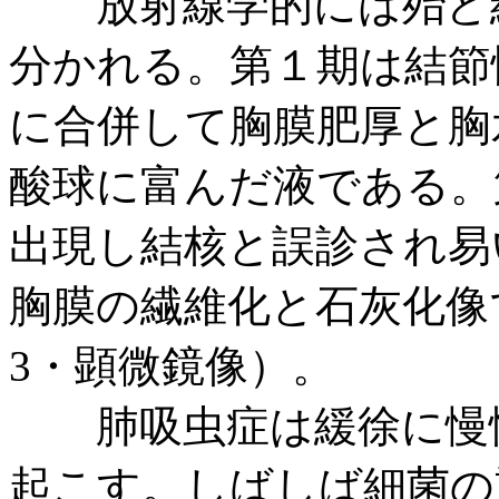
放射線学的には殆ど結
分かれる。第１期は結節
に合併して胸膜肥厚と胸
酸球に富んだ液である。
出現し結核と誤診され易
胸膜の繊維化と石灰化像
3・顕微鏡像）。
肺吸虫症は緩徐に慢性
起こす。しばしば細菌の