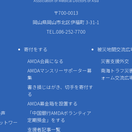
Association of Medical Doctors of Asia
〒700-0013
岡山県岡山市北区伊福町 3-31-1
TEL.086-252-7700
寄付をする
被災地間交流広
AMDA会員になる
災害支援外交
AMDAマンスリーサポーター募
南海トラフ災
集
ォーム交流広
書き損じはがき、切手を寄付す
る
AMDA募金箱を設置する
の声
「中国銀行AMDAボランティア
定期預金」をする
ネットワー
支援者記事一覧